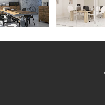
TERS
INFINITY
PO
P
es