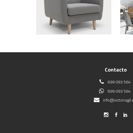
THE ROOM
LET
Contacto
699 093 564
699 093 564
info@victoriagil.